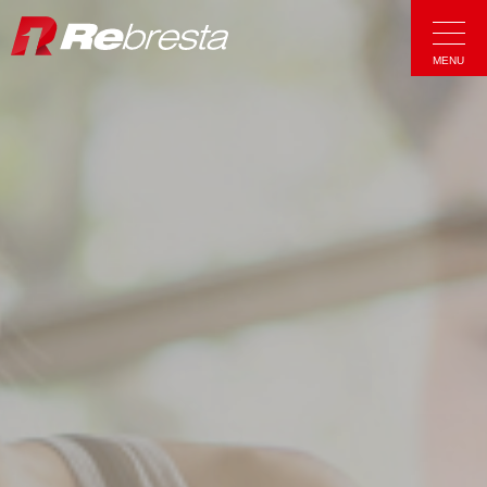
Rebresta|リ
MENU