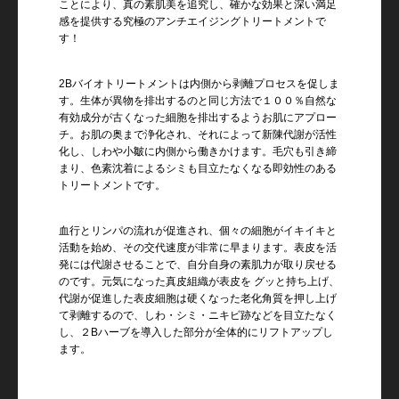
ことにより、真の素肌美を追究し、確かな効果と深い満足
感を提供する究極のアンチエイジングトリートメントで
す！
2Bバイオトリートメントは内側から剥離プロセスを促しま
す。生体が異物を排出するのと同じ方法で１００％自然な
有効成分が古くなった細胞を排出するようお肌にアプロー
チ。お肌の奥まで浄化され、それによって新陳代謝が活性
化し、しわや小皺に内側から働きかけます。毛穴も引き締
まり、色素沈着によるシミも目立たなくなる即効性のある
トリートメントです。
血行とリンパの流れが促進され、個々の細胞がイキイキと
活動を始め、その交代速度が非常に早まります。表皮を活
発には代謝させることで、自分自身の素肌力が取り戻せる
のです。元気になった真皮組織が表皮を グッと持ち上げ、
代謝が促進した表皮細胞は硬くなった老化角質を押し上げ
て剥離するので、しわ・シミ・ニキビ跡などを目立たなく
し、２Bハーブを導入した部分が全体的にリフトアップし
ます。