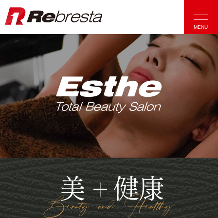
Rebresta|リ
MENU