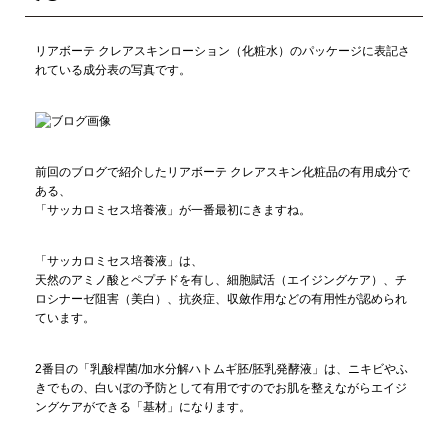
リアボーテ クレアスキンローション（化粧水）のパッケージに表記さ
れている成分表の写真です。
前回のブログで紹介したリアボーテ クレアスキン化粧品の有用成分で
ある、
「サッカロミセス培養液」が一番最初にきますね。
「サッカロミセス培養液」は、
天然のアミノ酸とペプチドを有し、細胞賦活（エイジングケア）、チ
ロシナーゼ阻害（美白）、抗炎症、収斂作用などの有用性が認められ
ています。
2番目の「乳酸桿菌/加水分解ハトムギ胚/胚乳発酵液」は、ニキビやふ
きでもの、白いぼの予防として有用ですのでお肌を整えながらエイジ
ングケアができる「基材」になります。