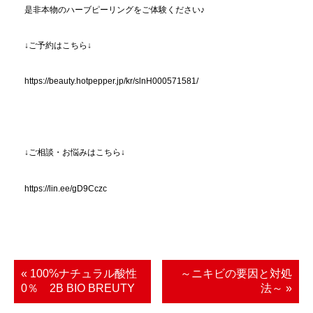
是非本物のハーブピーリングをご体験ください♪
↓ご予約はこちら↓
https://beauty.hotpepper.jp/kr/slnH000571581/
↓ご相談・お悩みはこちら↓
https://lin.ee/gD9Cczc
« 100%ナチュラル酸性
～ニキビの要因と対処
0％ 2B BIO BREUTY
法～ »