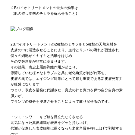
２Bバイオトリートメントの最大の効果は
【肌の持つ本来のチカラを蘇らせること】
2Bバイオトリートメントの2種類のミネラルと5種類の天然素材を
皮膚の中に浸透させることにより、血行とリンパの流れが促進され、
個々の細胞がイキイキと活動をはじめ、
その交替速度が非常に高まります。
その結果、表皮上層部剥離作用が起こり、
停滞していた様々なトラブルと共に老化角質が剥がれ落ち、
皮膚の奥では、エイジング対策にとって最も重要である新皮膚発芽力
が旺盛になります
つまり、表皮を活発に代謝させ、真皮の針と弾力を保つ自分自身の素
肌力が、
プランツの成分を浸透させることによって取り戻せるのです。
・シミ・シワ・ニキビ跡を目立たなくさせる
元気になった真皮組織が表皮をグッと持ち上げ、
代謝が促進した表皮細胞は硬くなった老化角質を押し上げて剥離する
ので、