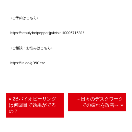
↓ご予約はこちら↓
https://beauty.hotpepper.jp/kr/slnH000571581/
↓ご相談・お悩みはこちら↓
https://lin.ee/gD9Cczc
« 2Bバイオピーリング
～日々のデスクワーク
は何回目で効果がでる
での疲れを改善～ »
の？