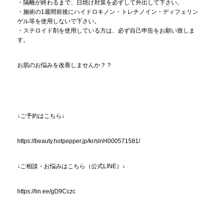
・隔離が終わるまで、日焼け対策を必ずして外出して下さい。
・施術の1週間前後にハイドロキノン・トレチノイン・ディフェリン
ゲル等を使用しないで下さい。
・ステロイド剤を使用している方は、必ず自己申告をお願い致しま
す。
お肌のお悩みを改善しませんか？？
↓ご予約はこちら↓
https://beauty.hotpepper.jp/kr/slnH000571581/
↓ご相談・お悩みはこちら（公式LINE）↓
https://lin.ee/gD9Cczc