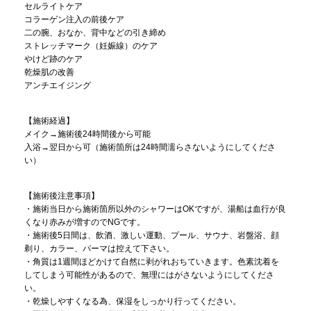
セルライトケア
コラーゲン注入の前後ケア
二の腕、おなか、背中などの引き締め
ストレッチマーク（妊娠線）のケア
やけど跡のケア
乾燥肌の改善
アンチエイジング
【施術経過】
メイク→施術後24時間後から可能
入浴→翌日から可（施術箇所は24時間濡らさないようにしてくださ
い）
【施術後注意事項】
・施術当日から施術箇所以外のシャワーはOKですが、湯船は血行が良
くなり赤みが増すのでNGです。
・施術後5日間は、飲酒、激しい運動、プール、サウナ、岩盤浴、顔
剃り、カラー、パーマは控えて下さい。
・角質は1週間ほどかけて自然に剥がれおちていきます。色素沈着を
してしまう可能性があるので、無理にはがさないようにしてくださ
い。
・乾燥しやすくなる為、保湿をしっかり行ってください。