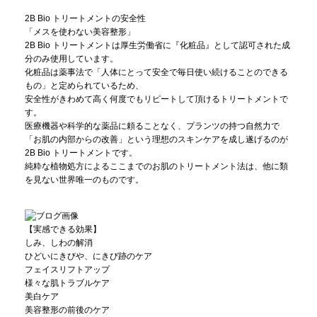
2B Bio トリートメントの安全性
「メスを使わない美容整形」
2B Bio トリートメントは厚生労働省に『化粧品』として認可された成
分のみ使用しています。
化粧品は薬事法で「人体にとって安全で毎日使い続けることのできる
もの」と定められているため、
安全性がきわめて高く何度でもリピートして頂けるトリートメントで
す。
医療機器や科学的な薬品に頼ることなく、プランツの持つ自然力で
「お肌の内部からの改善」という理想のスキンケアを成し遂げるのが
2B Bio トリートメントです。
純粋な植物処方によるここまでのお肌のトリートメント法は、他に類
を見ない世界唯一のものです。
【実感できる効果】
しみ、しわの解消
ひどいにきびや、にきび跡のケア
フェイスリフトアップ
様々な肌トラブルケア
美白ケア
美容整形の前後のケア