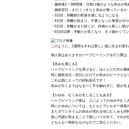
・施術後2～3時間後：日焼け後のような赤みが現
・施術翌日：まだうっすらと赤みが残っているが
・3日目：剥離前の乾燥を感じるようになる
・4日目：剥離が始まり、不要となった角質がポ
・5日目：剥離がまだ続くが、内側から新しい肌
・6日目以降：手触りが良くなり、キメ細かくワ
このように、1週間もすれば新しい肌に生まれ変
個人差はありますがハーブピーリングを行う際は
【赤みを感じる】
ハーブピーリングを受けると、ほとんどの方が施
特に施術当日～翌日にかけてが赤みのピークとな
これは肌にとっての好転反応です！
赤みが引くまではなるべく手を触れずに、肌が生
【かゆみ、むくみが生じることもある】
ハーブピーリング後は、人によってかゆみやむく
特にかゆみについては、もともとアレルギー体質
またダウンタイムの赤みが現れる頃にむくみも同
急に代謝が高まることで肌にハリが出て、それが
どちらも一時的なものなのでご安心ください。