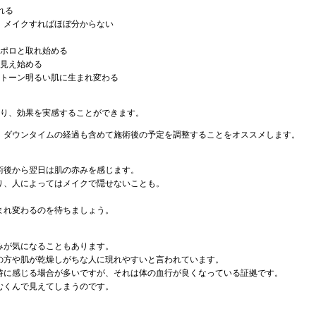
れる
、メイクすればほぼ分からない
ロポロと取れ始める
が見え始める
ントーン明るい肌に生まれ変わる
わり、効果を実感することができます。
、ダウンタイムの経過も含めて施術後の予定を調整することをオススメします。
術後から翌日は肌の赤みを感じます。
り、人によってはメイクで隠せないことも。
まれ変わるのを待ちましょう。
みが気になることもあります。
の方や肌が乾燥しがちな人に現れやすいと言われています。
時に感じる場合が多いですが、それは体の血行が良くなっている証拠です。
むくんで見えてしまうのです。