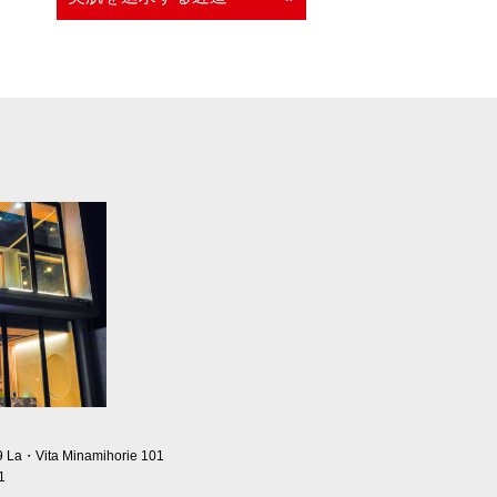
9
La・Vita Minamihorie 101
1