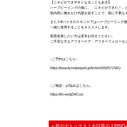
【ニキビができやすくなることもある】
ハーブピーリングの後に、「ニキビができた！」
肌内部に働きかけ代謝を促すことで、肌に不要な
また２Bバイオのスキンケアはハーブピーリング
一緒に使用することをオススメします。
肌質改善したい方は是非お任せください。
ご不安な方もアフターケア・アフターフォローも
↓ご予約はこちら↓
https://beauty.hotpepper.jp/kr/slnH000571581/
↓ご相談・お悩みはこちら↓
https://lin.ee/gD9Cczc
« 肌のデトックス！今話題の２BBI