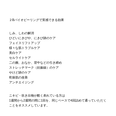
２Bバイオピーリングで実感できる効果
しみ、しわの解消
ひどいにきびや、にきび跡のケア
フェイスリフトアップ
様々な肌トラブルケア
美白ケア
セルライトケア
二の腕、おなか、背中などの引き締め
ストレッチマーク（妊娠線）のケア
やけど跡のケア
乾燥肌の改善
アンチエイジング
ニキビ・吹き出物が酷く表れている方は
1週間から2週間の間に1回を、同じペースで4回詰めて通っていただく
ことをオススメしています。