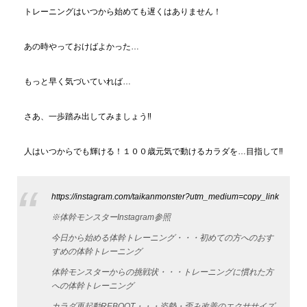
トレーニングはいつから始めても遅くはありません！
あの時やっておけばよかった…
もっと早く気づいていれば…
さあ、一歩踏み出してみましょう‼
人はいつからでも輝ける！１００歳元気で動けるカラダを…目指して‼
https://instagram.com/taikanmonster?utm_medium=copy_link
※体幹モンスターInstagram参照
今日から始める体幹トレーニング・・・初めての方へのおす
すめの体幹トレーニング
体幹モンスターからの挑戦状・・・トレーニングに慣れた方
への体幹トレーニング
カラダ再起動REBOOT・・・姿勢・歪み改善のエクササイズ