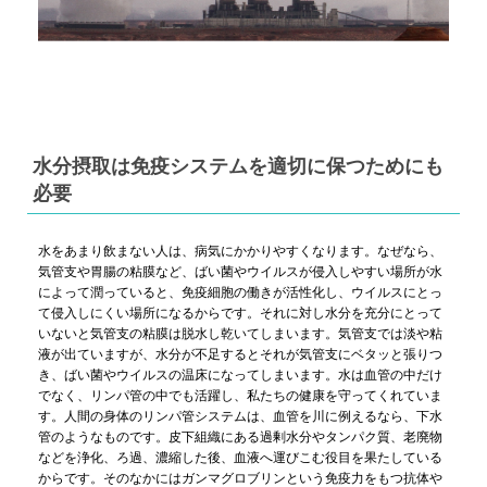
水分摂取は免疫システムを適切に保つためにも
必要
水をあまり飲まない人は、病気にかかりやすくなります。なぜなら、
気管支や胃腸の粘膜など、ばい菌やウイルスが侵入しやすい場所が水
によって潤っていると、免疫細胞の働きが活性化し、ウイルスにとっ
て侵入しにくい場所になるからです。それに対し水分を充分にとって
いないと気管支の粘膜は脱水し乾いてしまいます。気管支では淡や粘
液が出ていますが、水分が不足するとそれが気管支にベタッと張りつ
き、ばい菌やウイルスの温床になってしまいます。水は血管の中だけ
でなく、リンパ管の中でも活躍し、私たちの健康を守ってくれていま
す。人間の身体のリンパ管システムは、血管を川に例えるなら、下水
管のようなものです。皮下組織にある過剰水分やタンパク質、老廃物
などを浄化、ろ過、濃縮した後、血液へ運びこむ役目を果たしている
からです。そのなかにはガンマグロブリンという免疫力をもつ抗体や