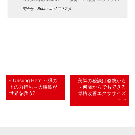
問合せ – Rebresta|リブリスタ
« Unsung Hero ～縁の
美脚の秘訣は姿勢から
下の力持ち～大腰筋が
～何歳からでもできる
世界を救う⁈
骨格改善エクササイズ
～ »