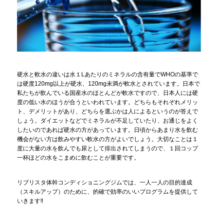
硬水と軟水の違いは水１Lあたりのミネラルの含有量でWHOの基準で
は硬度120mg以上が硬水、120mg未満が軟水とされています。日本で
私たちが飲んでいる国産水のほとんどが軟水ですので、日本人には硬
度の低い水のほうが合うといわれています。どちらもそれぞれメリッ
ト、デメリットがあり、どちらを選ぶかは人によるというのが答えで
しょう。ダイエットなどでミネラルが不足していたり、お通じをよく
したいのであれば硬水の方があっています。日頃からあまり水を飲む
機会がない方は飲みやすい軟水の方がよいでしょう。大切なことは１
度に大量の水を飲んでも尿として排出されてしまうので、１回コップ
一杯ほどの水をこまめに飲むことが重要です。
リブリスタ体幹コンディショニングジムでは、一人一人の目的達成
（スキルアップ）のために、的確で効率のいいプログラムを提供して
いきます‼