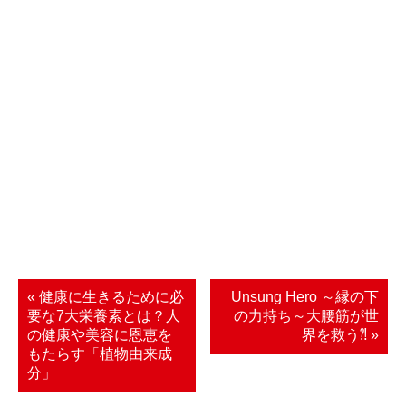
« 健康に生きるために必
Unsung Hero ～縁の下
要な7大栄養素とは？人
の力持ち～大腰筋が世
の健康や美容に恩恵を
界を救う⁈ »
もたらす「植物由来成
分」