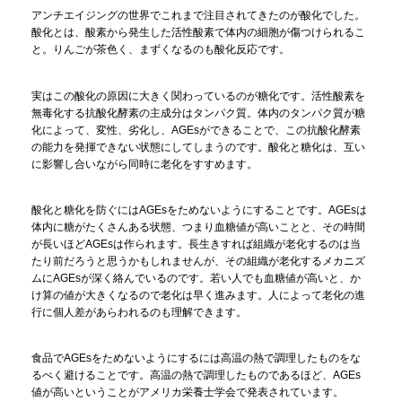
アンチエイジングの世界でこれまで注目されてきたのが酸化でした。
酸化とは、酸素から発生した活性酸素で体内の細胞が傷つけられるこ
と。りんごが茶色く、まずくなるのも酸化反応です。
実はこの酸化の原因に大きく関わっているのが糖化です。活性酸素を
無毒化する抗酸化酵素の主成分はタンパク質。体内のタンパク質が糖
化によって、変性、劣化し、AGEsができることで、この抗酸化酵素
の能力を発揮できない状態にしてしまうのです。酸化と糖化は、互い
に影響し合いながら同時に老化をすすめます。
酸化と糖化を防ぐにはAGEsをためないようにすることです。AGEsは
体内に糖がたくさんある状態、つまり血糖値が高いことと、その時間
が長いほどAGEsは作られます。長生きすれば組織が老化するのは当
たり前だろうと思うかもしれませんが、その組織が老化するメカニズ
ムにAGEsが深く絡んでいるのです。若い人でも血糖値が高いと、か
け算の値が大きくなるので老化は早く進みます。人によって老化の進
行に個人差があらわれるのも理解できます。
食品でAGEsをためないようにするには高温の熱で調理したものをな
るべく避けることです。高温の熱で調理したものであるほど、AGEs
値が高いということがアメリカ栄養士学会で発表されています。