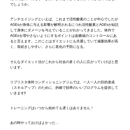
でしょうか。
アンチエイジングといえば、これまで活性酸素のことが中心でしたが
AGEsが身体に与える影響が解明されるにつれ活性酸素とAGEsが結託
して身体にダメージを与えていることがわかってきました。体内で
AGEsを増やさないようにするポイントは血糖値のコントロールにあ
ると言えます。このことはダイエットにも共通していて減量効果が高
く、長続きしやすい、さらに老化の予防になる。
そんなダイエット法がこれから社会の多くの人に広がっていけばと思
います。
リブリスタ体幹コンディショニングジムでは、一人一人の目的達成
（スキルアップ）のために、的確で効率のいいプログラムを提供して
いきます‼
トレーニングはいつから始めても遅くはありません！
あの時やっておけばよかった…