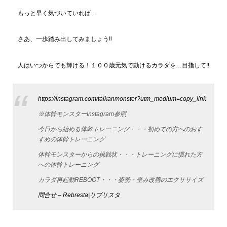
もっと早く気づいていれば…
さあ、一歩踏み出してみましょう‼
人はいつからでも輝ける！１００歳元気で動けるカラダを…目指して‼
https://instagram.com/taikanmonster?utm_medium=copy_link
※体幹モンスターInstagram参照
今日から始める体幹トレーニング・・・初めての方へのおす
すめの体幹トレーニング
体幹モンスターからの挑戦状・・・トレーニングに慣れた方
への体幹トレーニング
カラダ再起動REBOOT・・・姿勢・歪み改善のエクササイズ
問合せ – Rebresta|リブリスタ