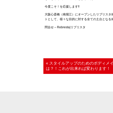
今度こそ！を応援します‼
大阪心斎橋（南堀江）にオープンしたリブリスタ
トとして、様々な目的に対する全ての土台となる
問合せ – Rebresta|リブリスタ
« スタイルアップのためのボディメ
は？！これが出来れば変わります！