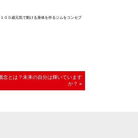
、１００歳元気で動ける身体を作るジムをコンセプ
概念とは？未来の自分は輝いています
か？ »