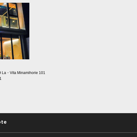
9
La・Vita Minamihorie 101
1