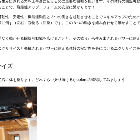
ら生み出される力を上半身に伝えるのに重要な役割を担います。その体幹の回旋可
ることで、飛距離アップ、フォームの安定に繋がります！
可動性・安定性・機能連動性と３つの働きを起動させることでスキルアップのため
横に倒す（左右）③捻る（回旋）です。この３つの動きを組み合わせて動かすこと
理なく動かせる回旋可動域を広げることと、その捻りから生み出されるパワーに耐
エクササイズと発揮されるパワーに耐える体幹の安定性を身につけるエクササイズ
サイズ
右に体を捻ります。どれくらい振り向けるかbeforeの確認してみましょう