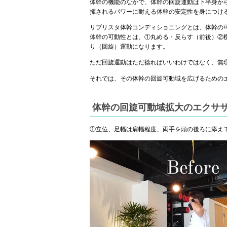
体幹の機能のなかで、体幹の回旋運動は下半身か
揮されるパワーに耐える体幹の安定性を身につけ
リブリスタ体幹コンディショニングとは、体幹の
体幹の可動性とは、①丸める・反らす（前後）②
り（回旋）運動になります。
ただ回旋運動はただ捻ればいいわけではなく、無
それでは、その体幹の回旋可動域を広げるための
体幹の回旋可動域拡大のエクサ
①立位、足幅は肩幅程度、両手を頭の後ろに添えて