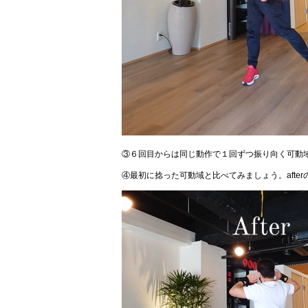
③６回目からは同じ動作で１回ずつ振り向く可動
④最初に捻った可動域と比べてみましょう。afte