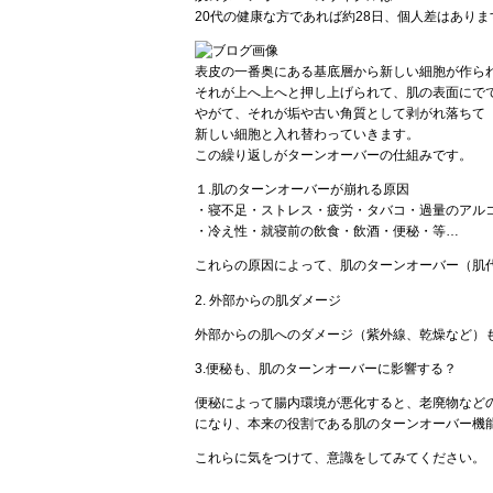
20代の健康な方であれば約28日、個人差はありま
表皮の一番奥にある基底層から新しい細胞が作ら
それが上へ上へと押し上げられて、肌の表面にで
やがて、それが垢や古い角質として剥がれ落ちて
新しい細胞と入れ替わっていきます。
この繰り返しがターンオーバーの仕組みです。
１.肌のターンオーバーが崩れる原因
・寝不足・ストレス・疲労・タバコ・過量のアル
・冷え性・就寝前の飲食・飲酒・便秘・等…
これらの原因によって、肌のターンオーバー（肌
2. 外部からの肌ダメージ
外部からの肌へのダメージ（紫外線、乾燥など）
3.便秘も、肌のターンオーバーに影響する？
便秘によって腸内環境が悪化すると、老廃物など
になり、本来の役割である肌のターンオーバー機
これらに気をつけて、意識をしてみてください。