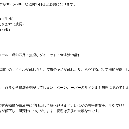
すが30代～40代だと約45日ほど必要になります。
れ（生成）
てきます（成長）
（排出）
コール・運動不足・無理なダイエット・食生活の乱れ
代謝）のサイクルが乱れると、皮膚のキメが乱れたり、肌を守るバリア機能が低下
も、必要な角質層を剥がしてしまい、ターンオーバーのサイクルを無理に早めてし
の有害物質が血液中に溶け出し全身へ巡ります。肌はその有害物質を、汗や皮脂と
能が低下し、肌荒れにつながります。便秘は美肌の大敵なのです。