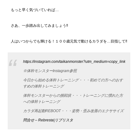
もっと早く気づいていれば…
さあ、一歩踏み出してみましょう‼
人はいつからでも輝ける！１００歳元気で動けるカラダを…目指して‼
https://instagram.com/taikanmonster?utm_medium=copy_link
※体幹モンスターInstagram参照
今日から始める体幹トレーニング・・・初めての方へのおす
すめの体幹トレーニング
体幹モンスターからの挑戦状・・・トレーニングに慣れた方
への体幹トレーニング
カラダ再起動REBOOT・・・姿勢・歪み改善のエクササイズ
問合せ – Rebresta|リブリスタ