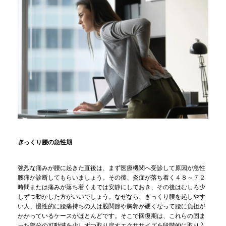
ぎっくり腰の急性期
強烈な痛みが腰に起きた直後は、まず医療機関へ受診して原因が急性
腰痛か診断してもらいましょう。その後、炎症が落ち着く４８～７２
時間または痛みが落ち着くまでは安静にしておき、その後はむしろ少
しずつ動かした方がいいでしょう。なぜなら、ぎっくり腰を起しやす
い人、慢性的に腰痛持ちの人は股関節や胸郭が硬くなって腰に負担が
かかっているケースがほとんどです。そこで回復期は、これらの固ま
った部分の可動域を少しずつ取り戻すエクササイズを段階的に取り入