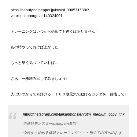
https://beauty.hotpepper.jp/kr/slnH000571588/?
vos=cpshpborgmail140324001
トレーニングはいつから始めても遅くはありません！
あの時やっておけばよかった…
もっと早く気づいていれば…
さあ、一歩踏み出してみましょう‼
人はいつからでも輝ける！１００歳元気で動けるカラダを…目指して‼
https://instagram.com/taikanmonster?utm_medium=copy_link
※体幹モンスターInstagram参照
今日から始める体幹トレーニング・・・初めての方へのおす