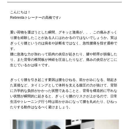
こんにちは！
Rebrestaトレーナーの高橋です♪
重い荷物を運ぼうとした瞬間、グキッと激痛が、、、この痛みぎっく
り腰を経験したことがある人にはわかるのではないでしょうか。実は
ぎっくり腰というのは病名や診断名ではなく、急性腰痛を指す通称で
す。
腰に急激な力が加わって筋肉の炎症が起きたり、腱や靭帯が損傷した
り、また背骨の椎間板が神経を圧迫したりなど、痛みの炎症がどこに
生じているかは様々です。
ぎっくり腰を引き起こす要因は腰をひねる、前かがみになる、朝起き
た直後など、タイミングとして体幹を支える腹圧の力が抜けて、背部
に力学的な負担がかかった状態であることと、背骨を構造的に守れな
い状態が瞬間的に起きると、ぎっくり腰のリスクが上がるので、日常
生活やトレーニング行う時は前かがみになって腰を丸めたり、ひねっ
たりする動作はなるべく避けましょう。