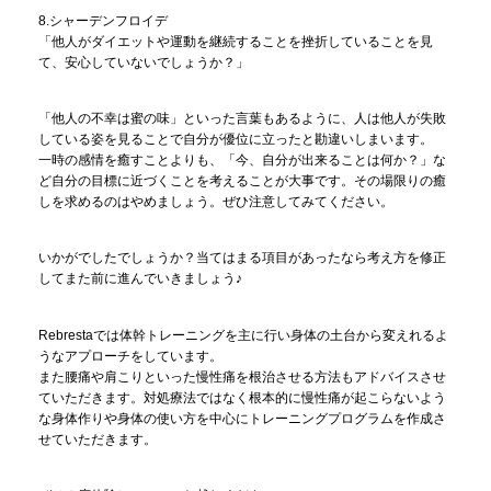
8.シャーデンフロイデ
「他人がダイエットや運動を継続することを挫折していることを見
て、安心していないでしょうか？」
「他人の不幸は蜜の味」といった言葉もあるように、人は他人が失敗
している姿を見ることで自分が優位に立ったと勘違いしまいます。
一時の感情を癒すことよりも、「今、自分が出来ることは何か？」な
ど自分の目標に近づくことを考えることが大事です。その場限りの癒
しを求めるのはやめましょう。ぜひ注意してみてください。
いかがでしたでしょうか？当てはまる項目があったなら考え方を修正
してまた前に進んでいきましょう♪
Rebrestaでは体幹トレーニングを主に行い身体の土台から変えれるよ
うなアプローチをしています。
また腰痛や肩こりといった慢性痛を根治させる方法もアドバイスさせ
ていただきます。対処療法ではなく根本的に慢性痛が起こらないよう
な身体作りや身体の使い方を中心にトレーニングプログラムを作成さ
せていただきます。