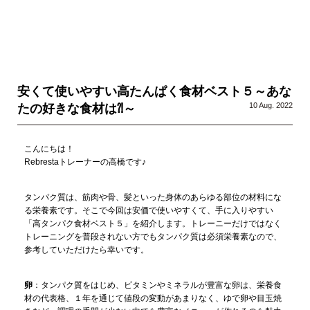
安くて使いやすい高たんぱく食材ベスト５～あな
10 Aug. 2022
たの好きな食材は⁈～
こんにちは！
Rebrestaトレーナーの高橋です♪
タンパク質は、筋肉や骨、髪といった身体のあらゆる部位の材料にな
る栄養素です。そこで今回は安価で使いやすくて、手に入りやすい
「高タンパク食材ベスト５」を紹介します。トレーニーだけではなく
トレーニングを普段されない方でもタンパク質は必須栄養素なので、
参考していただけたら幸いです。
卵
：タンパク質をはじめ、ビタミンやミネラルが豊富な卵は、栄養食
材の代表格、１年を通じて値段の変動があまりなく、ゆで卵や目玉焼