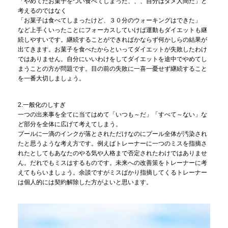
「やめてたお菓子をつい食べてしまった、、、自分はダメ人間だ」と
考えるのではなく
「お菓子は食べてしまったけど、３０分のウォーキングはできた」
など上手くいったことにフォーカスしていけば運動もダイエットも継
続しやすいです。継続することができればかならず何かしらの結果が
出てきます。お菓子を食べたからといってダイエットが失敗したわけ
ではありません。自分にいいわけをしてダイエットを途中でやめてし
まうことの方が問題です。目の前の失敗に一喜一憂せず継続すること
を一番大切しましょう。
2.一般化のしすぎ
一つの出来事を全てに当てはめて「いつも～だ」「すべて～ない」な
ど部分を全体に広げて考えてしまう。
プールに一滴のインクが落とされただけなのにプール全体が汚染され
たと思うような考え方です。例えばトレーナーに一つのミスを指摘さ
れたとしてもあなたのやる気や人格まで否定されたわけではありませ
ん。だれでもミスはするものです。未来への改善策をトレーナーに考
えてもらいましょう。余談ですがミスばかり指摘してくるトレーナー
は個人的には契約解除した方がよいと思います。