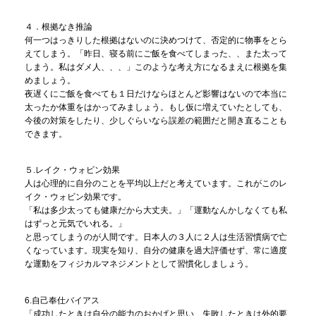
４．根拠なき推論
何一つはっきりした根拠はないのに決めつけて、否定的に物事をとら
えてしまう。「昨日、寝る前にご飯を食べてしまった、、また太って
しまう。私はダメ人、、、」このような考え方になるまえに根拠を集
めましょう。
夜遅くにご飯を食べても１日だけならほとんど影響はないので本当に
太ったか体重をはかってみましょう。もし仮に増えていたとしても、
今後の対策をしたり、少しぐらいなら誤差の範囲だと開き直ることも
できます。
５.レイク・ウォビン効果
人は心理的に自分のことを平均以上だと考えています。これがこのレ
イク・ウォビン効果です。
「私は多少太っても健康だから大丈夫。」「運動なんかしなくても私
はずっと元気でいれる。」
と思ってしまうのが人間です。日本人の３人に２人は生活習慣病で亡
くなっています。現実を知り、自分の健康を過大評価せず、常に適度
な運動をフィジカルマネジメントとして習慣化しましょう。
6.自己奉仕バイアス
「成功したときは自分の能力のおかげと思い、失敗したときは外的要