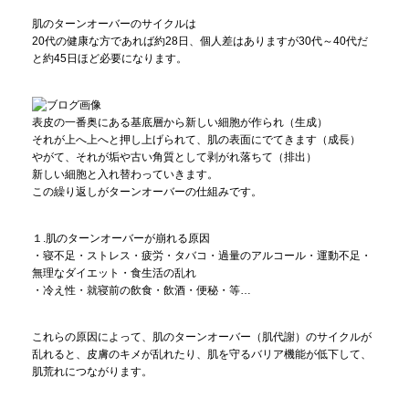
肌のターンオーバーのサイクルは
20代の健康な方であれば約28日、個人差はありますが30代～40代だ
と約45日ほど必要になります。
表皮の一番奥にある基底層から新しい細胞が作られ（生成）
それが上へ上へと押し上げられて、肌の表面にでてきます（成長）
やがて、それが垢や古い角質として剥がれ落ちて（排出）
新しい細胞と入れ替わっていきます。
この繰り返しがターンオーバーの仕組みです。
１.肌のターンオーバーが崩れる原因
・寝不足・ストレス・疲労・タバコ・過量のアルコール・運動不足・
無理なダイエット・食生活の乱れ
・冷え性・就寝前の飲食・飲酒・便秘・等…
これらの原因によって、肌のターンオーバー（肌代謝）のサイクルが
乱れると、皮膚のキメが乱れたり、肌を守るバリア機能が低下して、
肌荒れにつながります。