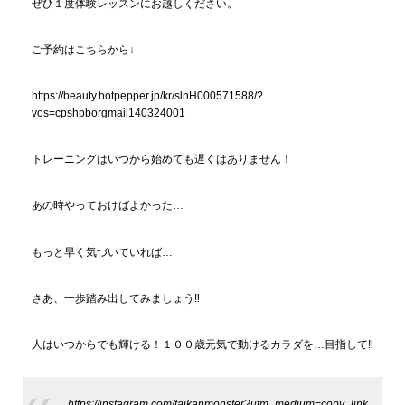
ぜひ１度体験レッスンにお越しください。
ご予約はこちらから↓
https://beauty.hotpepper.jp/kr/slnH000571588/?
vos=cpshpborgmail140324001
トレーニングはいつから始めても遅くはありません！
あの時やっておけばよかった…
もっと早く気づいていれば…
さあ、一歩踏み出してみましょう‼
人はいつからでも輝ける！１００歳元気で動けるカラダを…目指して‼
https://instagram.com/taikanmonster?utm_medium=copy_link