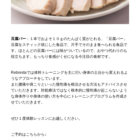
豆腐バー
：１本でおよそ１０ｇのたんぱく質がとれる、「豆腐バー」
豆腐をスティック状にした食品で、片手でそのまま食べられる食品で
す。ほとんどの豆腐バーには味がついているので、おやつ代わりのも
役立ちます。もっちり食感がくせになる今注目の食材です。
Rebrestaでは体幹トレーニングを主に行い身体の土台から変えれるよ
うなアプローチをしています。
また腰痛や肩こりといった慢性痛を根治させる方法もアドバイスさせ
ていただきます。対処療法ではなく根本的に慢性痛が起こらないよう
な身体作りや身体の使い方を中心にトレーニングプログラムを作成さ
せていただきます。
ぜひ１度体験レッスンにお越しください。
ご予約はこちらから↓