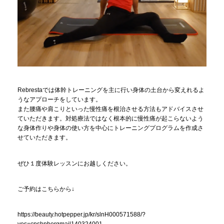
Rebrestaでは体幹トレーニングを主に行い身体の土台から変えれるよ
うなアプローチをしています。
また腰痛や肩こりといった慢性痛を根治させる方法もアドバイスさせ
ていただきます。対処療法ではなく根本的に慢性痛が起こらないよう
な身体作りや身体の使い方を中心にトレーニングプログラムを作成さ
せていただきます。
ぜひ１度体験レッスンにお越しください。
ご予約はこちらから↓
https://beauty.hotpepper.jp/kr/slnH000571588/?
vos=cpshpborgmail140324001