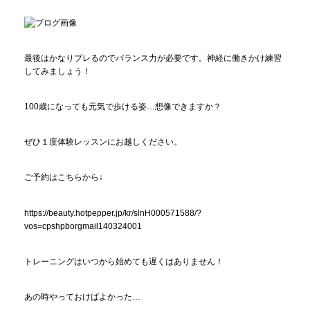
最後はかなりブレるのでバランス力が必要です。神経に働きかけ練習
してみましょう！
100歳になっても元気で歩ける姿…想像できますか？
ぜひ１度体験レッスンにお越しください。
ご予約はこちらから↓
https://beauty.hotpepper.jp/kr/slnH000571588/?
vos=cpshpborgmail140324001
トレーニングはいつから始めても遅くはありません！
あの時やっておけばよかった…