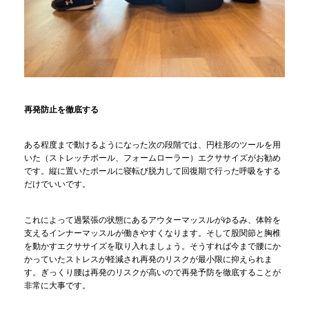
再発防止を徹底する
ある程度まで動けるようになった次の段階では、円柱形のツールを用
いた（ストレッチポール、フォームローラー）エクササイズがお勧め
です。縦に置いたポールに寝転び脱力して回復期で行った呼吸をする
だけでいいです。
これによって過緊張の状態にあるアウターマッスルがゆるみ、体幹を
支えるインナーマッスルが働きやすくなります。そして股関節と胸椎
を動かすエクササイズを取り入れましょう。そうすれば今まで腰にか
かっていたストレスが軽減され再発のリスクが最小限に抑えられま
す。ぎっくり腰は再発のリスクが高いので再発予防を徹底することが
非常に大事です。