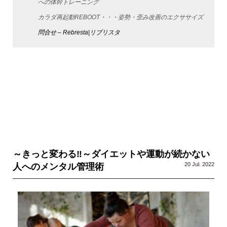
への体幹トレーニング
カラダ再起動REBOOT・・・姿勢・歪み改善のエクササイズ
問合せ – Rebresta|リブリスタ
～きっと変わる‼～ダイエットや運動が続かない
20 Jul. 2022
人へのメンタル管理術